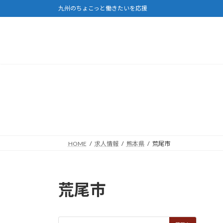
コ
ナ
九州のちょこっと働きたいを応援
ン
ビ
テ
ゲ
ン
ー
ツ
シ
へ
ョ
ス
ン
キ
に
ッ
移
プ
動
HOME
求人情報
熊本県
荒尾市
荒尾市