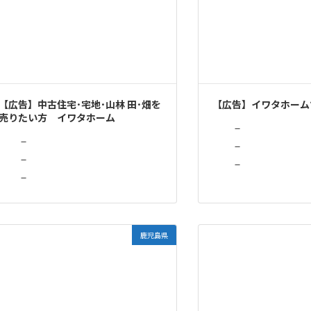
【広告】中古住宅･宅地･山林 田･畑を
【広告】イワタホーム
売りたい方 イワタホーム
－
－
－
－
－
－
鹿児島県