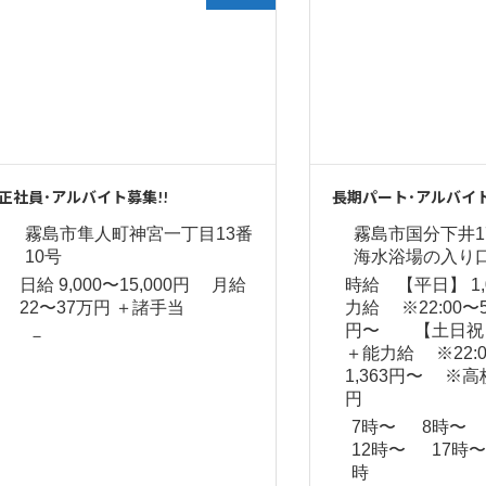
正社員･アルバイト募集!!
長期パート･アルバイ
霧島市隼人町神宮一丁目13番
霧島市国分下井177
10号
海水浴場の入り口
日給 9,000〜15,000円 月給
時給 【平日】 1,
22〜37万円 ＋諸手当
力給 ※22:00〜5:0
円〜 【土日祝】1
－
＋能力給 ※22:00
1,363円〜 ※高校
円
7時〜 8時〜
12時〜 17時
時