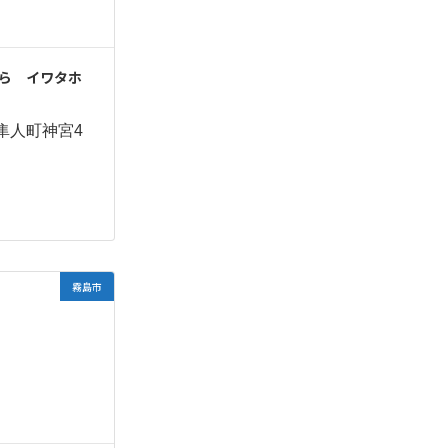
ら イワタホ
隼人町神宮4
霧島市