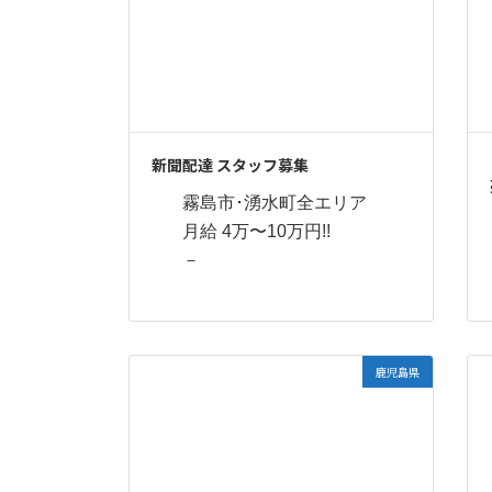
新聞配達 スタッフ募集
霧島市･湧水町全エリア
月給 4万〜10万円!!
－
鹿児島県