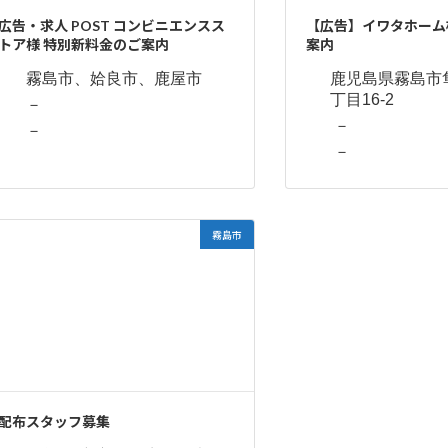
広告・求人 POST コンビニエンスス
【広告】イワタホーム
トア様 特別新料金のご案内
案内
霧島市、姶良市、鹿屋市
鹿児島県霧島市
丁目16-2
－
－
－
－
霧島市
配布スタッフ募集