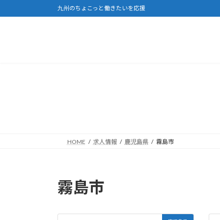
コ
ナ
九州のちょこっと働きたいを応援
ン
ビ
テ
ゲ
ン
ー
ツ
シ
へ
ョ
ス
ン
キ
に
ッ
移
プ
動
HOME
求人情報
鹿児島県
霧島市
霧島市