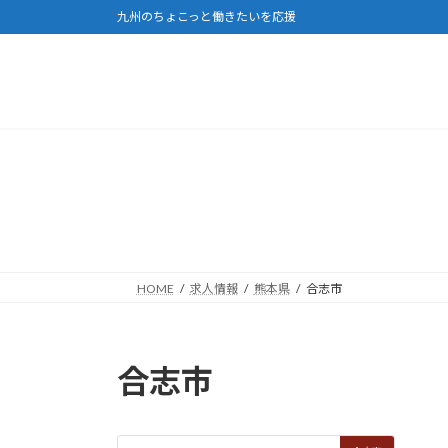
コ
ナ
九州のちょこっと働きたいを応援
ン
ビ
テ
ゲ
ン
ー
ツ
シ
へ
ョ
ス
ン
キ
に
ッ
移
プ
動
HOME
求人情報
熊本県
合志市
合志市