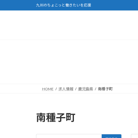
コ
ナ
九州のちょこっと働きたいを応援
ン
ビ
テ
ゲ
ン
ー
ツ
シ
へ
ョ
ス
ン
キ
に
ッ
移
プ
動
HOME
求人情報
鹿児島県
南種子町
南種子町