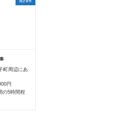
西之表市
事
子町周辺にあ
000円
 の間の5時間程