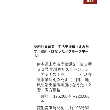
山鹿市
契約社員募集 生活支援員（えみた
す／通所・はなうた／グループホー
ム）
熊本県山鹿市鹿校通２丁目５番
５２号 地域福祉ステーション
「アヤナス山鹿」 生活介
護事業所えみたす（１階） 地
域生活支援事業所はなうた（２
階）両方勤務
月額 175,000円〜220,000
円
変形労働時間制 （1） 08時30