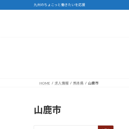
コ
ナ
九州のちょこっと働きたいを応援
ン
ビ
テ
ゲ
ン
ー
ツ
シ
へ
ョ
ス
ン
キ
に
ッ
移
プ
動
HOME
求人情報
熊本県
山鹿市
山鹿市