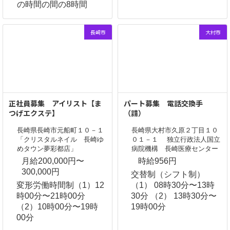
の時間の間の8時間
長崎市
大村市
正社員募集 アイリスト【ま
パート募集 電話交換手
つげエクステ】
（請）
長崎県長崎市元船町１０－１
長崎県大村市久原２丁目１０
「クリスタルネイル 長崎ゆ
０１－１ 独立行政法人国立
めタウン夢彩都店」
病院機構 長崎医療センター
月給200,000円〜
時給956円
300,000円
交替制（シフト制）
変形労働時間制（1）12
（1） 08時30分〜13時
時00分〜21時00分
30分 （2） 13時30分〜
（2）10時00分〜19時
19時00分
00分