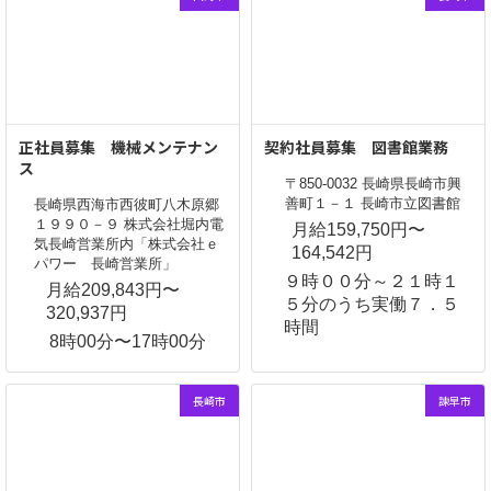
正社員募集 機械メンテナン
契約社員募集 図書館業務
ス
〒850-0032 長崎県長崎市興
善町１－１ 長崎市立図書館
長崎県西海市西彼町八木原郷
１９９０－９ 株式会社堀内電
月給159,750円〜
気長崎営業所内「株式会社ｅ
164,542円
パワー 長崎営業所」
９時００分～２１時１
月給209,843円〜
５分のうち実働７．５
320,937円
時間
8時00分〜17時00分
長崎市
諫早市