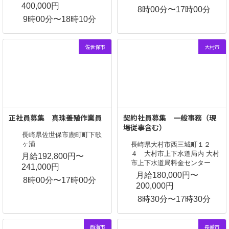
400,000円
8時00分〜17時00分
9時00分〜18時10分
佐世保市
大村市
正社員募集 真珠養殖作業員
契約社員募集 一般事務（現
場従事含む）
長崎県佐世保市鹿町町下歌
ヶ浦
長崎県大村市西三城町１２
４ 大村市上下水道局内 大村
月給192,800円〜
市上下水道局料金センター
241,000円
月給180,000円〜
8時00分〜17時00分
200,000円
8時30分〜17時30分
西海市
長崎市