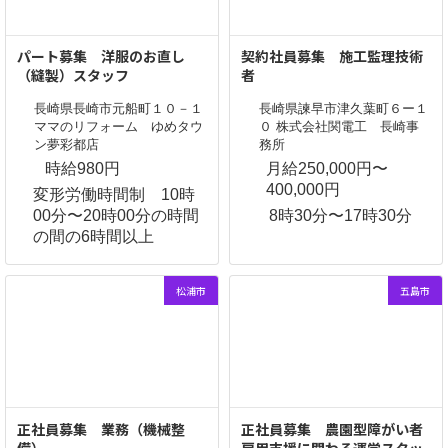
パート募集 洋服のお直し
契約社員募集 施工監理技術
（縫製）スタッフ
者
長崎県長崎市元船町１０－１
長崎県諫早市津久葉町６ー１
ママのリフォーム ゆめタウ
０ 株式会社関電工 長崎事
ン夢彩都店
務所
時給980円
月給250,000円〜
400,000円
変形労働時間制 10時
00分〜20時00分の時間
8時30分〜17時30分
の間の6時間以上
松浦市
五島市
正社員募集 業務（機械整
正社員募集 農園型障がい者