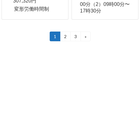
307,320円
00分（2）09時00分〜
変形労働時間制
17時30分
投
1
2
3
»
固
固
固
定
定
定
稿
ペ
ペ
ペ
ー
ー
ー
の
ジ
ジ
ジ
ペ
ー
ジ
送
り