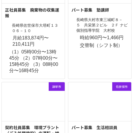
正社員募集 廃棄物の収集運
パート募集 塾講師
搬
長崎県大村市東三城町８－
５ 共栄第２ビル ２Ｆ ナビ
長崎県佐世保市大塔町１３
個別指導学院 大村校
０６－１０
時給960円〜1,466円
月給183,874円〜
210,411円
交替制（シフト制）
（1）05時00分〜13時
45分 （2）07時00分〜
15時45分 （3）08時00
分〜16時45分
諫早市
佐世保市
契約社員募集 環境プラント
パート募集 生活相談員