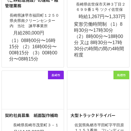
（ごみ処理施設）の運転・維
長崎県佐世保市天神３丁目２
管理業務
６９９番１号 ツクイ佐世保
長崎県諫早市福田町１２５０
時給1,267円〜1,337円
県央県南クリーンセンター
変形労働時間制 （1）8
内 当社 諫早事業所
時30分〜17時30分
月給280,000円
（2）8時00分〜18時00
（1）08時00分〜16時
分 又は 8時30分〜17時
15分 （2）16時00分〜
30分の時間の間の4時間
00時15分 （3）00時00
程度
分〜08時15分
長崎市
鳥栖市
契約社員募集 紙面製作補助
大型トラックドライバー
長崎県長崎市茂里町３－１
佐賀県鳥栖市平田町字平田原
１１５３番地 フレンディー