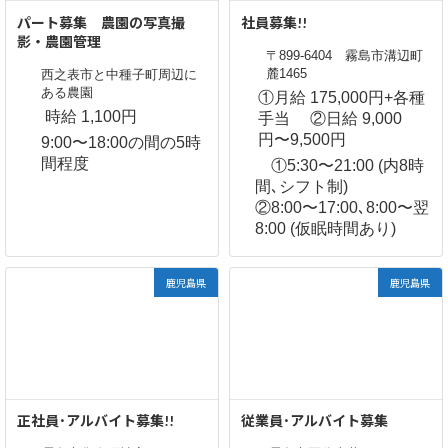
パート募集 農園の写真撮
社員募集!!
影・農園管理
〒899-6404 霧島市溝辺町
麓1465
西之表市と中種子町周辺に
ある農園
①月給 175,000円+各種
時給 1,100円
手当 ②日給 9,000
円〜9,500円
9:00〜18:00の間の5時
間程度
①5:30〜21:00 (内8時
間､シフト制)
②8:00〜17:00､8:00〜翌
8:00 (仮眠時間あり)
鹿児島県
鹿児島県
正社員･アルバイト募集!!
従業員･アルバイト募集