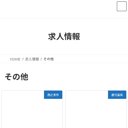
コ
ナ
ン
ビ
テ
ゲ
ン
ー
ツ
シ
へ
ョ
求人情報
ス
ン
キ
に
ッ
移
プ
動
HOME
求人情報
その他
その他
西之表市
鹿児島県