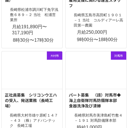
備）
雇用支援に関わる運営スタッ
フ
長崎県松浦市調川町下免字浅
敷６８９－２ 当社 松浦営
長崎県五島市高田町１９０１
業所
－１ 当社 コルディアーレ高
田第一農園
月給191,890円〜
月給250,000円
317,190円
9時00分〜18時00分
8時30分〜17時30分
大村市
対馬市
正社員募集 シリコンウエハ
パート募集 （請）対馬市◆
の受入、発送業務（長崎工
海上自衛隊対馬防備隊本部
場）
食器洗浄及び清掃
長崎県大村市雄ケ原町１４７
長崎県対馬市美津島町竹敷４
－４３ （株）アドバンテッ
－１９１ 対馬防備隊本部
ク 長崎工場
時給1,000円