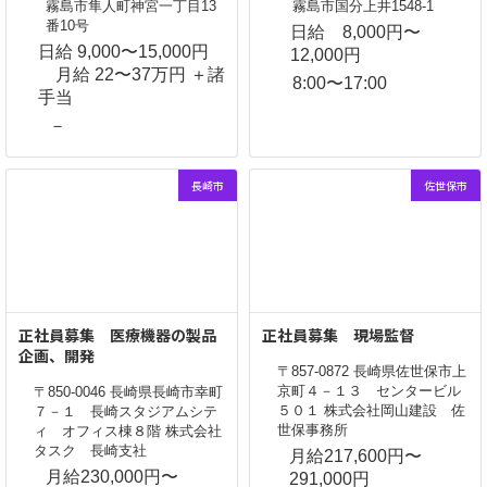
霧島市隼人町神宮一丁目13
霧島市国分上井1548-1
番10号
日給 8,000円〜
日給 9,000〜15,000円
12,000円
月給 22〜37万円 ＋諸
8:00〜17:00
手当
－
長崎市
佐世保市
正社員募集 医療機器の製品
正社員募集 現場監督
企画、開発
〒857-0872 長崎県佐世保市上
京町４－１３ センタービル
〒850-0046 長崎県長崎市幸町
５０１ 株式会社岡山建設 佐
７－１ 長崎スタジアムシテ
世保事務所
ィ オフィス棟８階 株式会社
タスク 長崎支社
月給217,600円〜
月給230,000円〜
291,000円