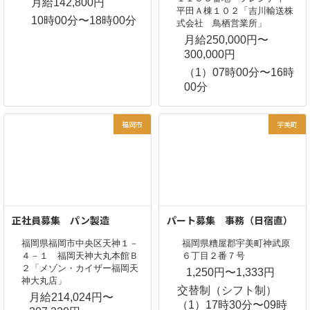
月給142,800円
平田Ａ棟１０２「吉川輸送株
10時00分〜18時00分
式会社 鳥栖営業所」
月給250,000円〜
300,000円
（1）07時00分〜16時
00分
福岡市
宇美町
正社員募集 パン製造
パート募集 事務（日宿直）
福岡県福岡市中央区天神１－
福岡県糟屋郡宇美町神武原
４－１ 福岡天神大丸本館Ｂ
６丁目２番７号
２「メゾン・カイザー福岡天
1,250円〜1,333円
神大丸店」
交替制（シフト制）
月給214,024円〜
（1）17時30分〜09時