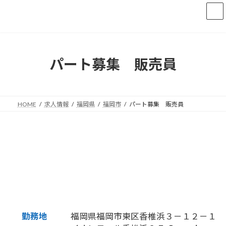
コ
ナ
ン
ビ
テ
ゲ
ン
ー
ツ
シ
へ
ョ
パート募集 販売員
ス
ン
キ
に
ッ
移
プ
動
HOME
求人情報
福岡県
福岡市
パート募集 販売員
勤務地
福岡県福岡市東区香椎浜３－１２－１