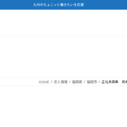
コ
ナ
九州のちょこっと働きたいを応援
ン
ビ
テ
ゲ
ン
ー
ツ
シ
へ
ョ
ス
ン
キ
に
ッ
移
プ
動
HOME
求人情報
福岡県
福岡市
正社員募集 医