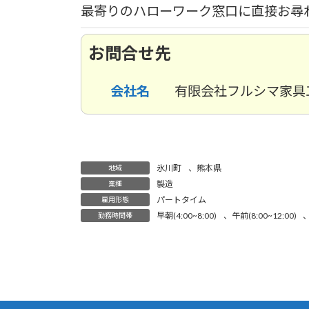
最寄りのハローワーク窓口に直接お尋
お問合せ先
会社名
有限会社フルシマ家具
氷川町
、
熊本県
地域
製造
業種
パートタイム
雇用形態
早朝(4:00~8:00)
、
午前(8:00~12:00)
勤務時間帯