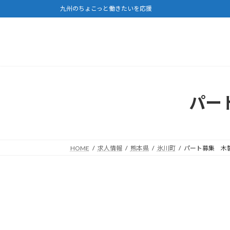
コ
ナ
九州のちょこっと働きたいを応援
ン
ビ
テ
ゲ
ン
ー
ツ
シ
へ
ョ
ス
ン
キ
に
パー
ッ
移
プ
動
HOME
求人情報
熊本県
氷川町
パート募集 木