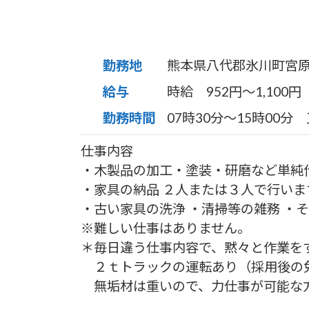
勤務地
熊本県八代郡氷川町宮
給与
時給 952円〜1,100円
勤務時間
07時30分〜15時00分 又
仕事内容
・木製品の加工・塗装・研磨など単純
・家具の納品 ２人または３人で行いま
・古い家具の洗浄 ・清掃等の雑務 ・
※難しい仕事はありません。
＊毎日違う仕事内容で、黙々と作業を
２ｔトラックの運転あり（採用後の
無垢材は重いので、力仕事が可能な