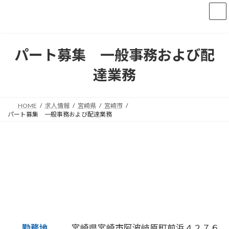
コ
ナ
ン
ビ
テ
ゲ
ン
ー
ツ
シ
パート募集 一般事務および配
へ
ョ
ス
ン
達業務
キ
に
ッ
移
プ
動
HOME
求人情報
宮崎県
宮崎市
パート募集 一般事務および配達業務
勤務地
宮崎県宮崎市阿波岐原町前浜４２７６