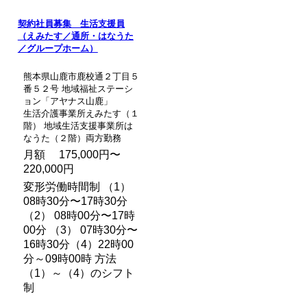
契約社員募集 生活支援員
（えみたす／通所・はなうた
／グループホーム）
熊本県山鹿市鹿校通２丁目５
番５２号 地域福祉ステーシ
ョン「アヤナス山鹿」
生活介護事業所えみたす（１
階） 地域生活支援事業所は
なうた（２階）両方勤務
月額 175,000円〜
220,000円
変形労働時間制 （1）
08時30分〜17時30分
（2） 08時00分〜17時
00分 （3） 07時30分〜
16時30分（4）22時00
分～09時00時 方法
（1）～（4）のシフト
制