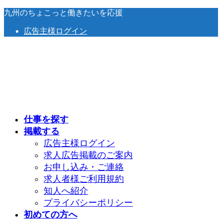
コ
ナ
九州のちょこっと働きたいを応援
ン
ビ
広告主様ログイン
テ
ゲ
ン
ー
ツ
シ
へ
ョ
ス
ン
キ
に
ッ
移
プ
動
仕事を探す
掲載する
広告主様ログイン
求人広告掲載のご案内
お申し込み・ご連絡
求人者様ご利用規約
知人へ紹介
プライバシーポリシー
初めての方へ