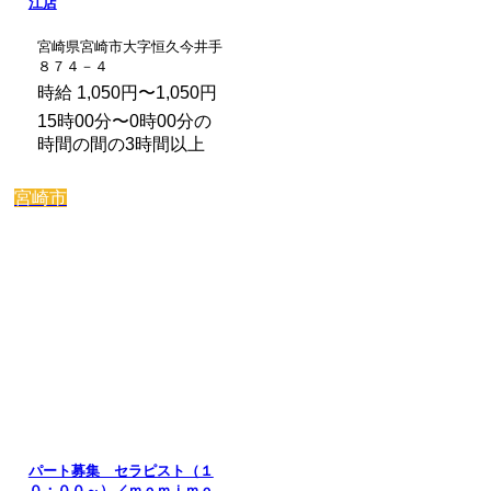
江店
宮崎県宮崎市大字恒久今井手
８７４－４
時給 1,050円〜1,050円
15時00分〜0時00分の
時間の間の3時間以上
宮崎市
パート募集 セラピスト（１
０：００～）／ｍｏｍｉｍｏ