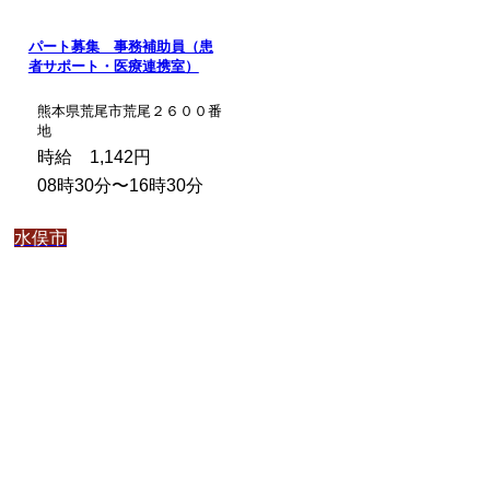
パート募集 事務補助員（患
者サポート・医療連携室）
熊本県荒尾市荒尾２６００番
地
時給 1,142円
08時30分〜16時30分
水俣市