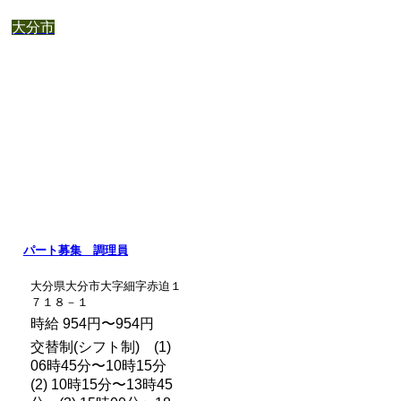
大分市
パート募集 調理員
大分県大分市大字細字赤迫１
７１８－１
時給 954円〜954円
交替制(シフト制) (1)
06時45分〜10時15分
(2) 10時15分〜13時45