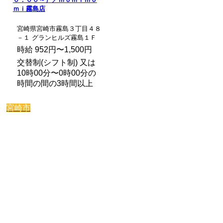
ｍｉ霧島店
宮崎県宮崎市霧島３丁目４８
－１ グランヒルズ霧島１Ｆ
時給 952円〜1,500円
交替制(シフト制) 又は
10時00分〜0時00分の
時間の間の3時間以上
宮崎市