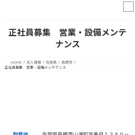
コ
ナ
ン
ビ
テ
ゲ
ン
ー
ツ
シ
正社員募集 営業・設備メンテ
へ
ョ
ス
ン
ナンス
キ
に
ッ
移
プ
動
HOME
求人情報
佐賀県
鳥栖市
正社員募集 営業・設備メンテナンス
勤務地
佐賀県鳥栖市山浦町字乗目１３８０－