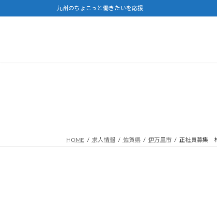
コ
ナ
九州のちょこっと働きたいを応援
ン
ビ
テ
ゲ
ン
ー
ツ
シ
へ
ョ
ス
ン
キ
に
ッ
移
プ
動
HOME
求人情報
佐賀県
伊万里市
正社員募集 