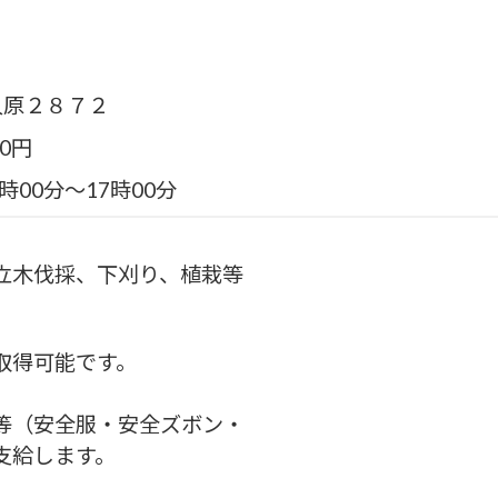
久原２８７２
00円
時00分〜17時00分
立木伐採、下刈り、植栽等
取得可能です。
。
等（安全服・安全ズボン・
支給します。