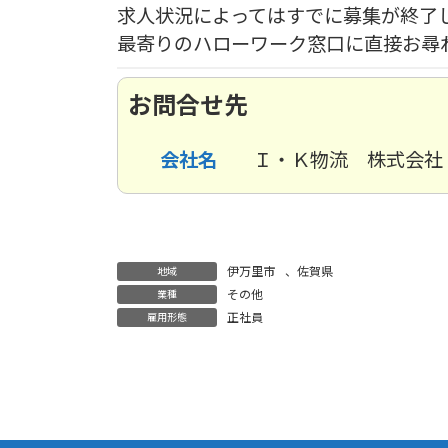
求人状況によってはすでに募集が終了
最寄りのハローワーク窓口に直接お尋
お問合せ先
会社名
Ｉ・Ｋ物流 株式会社
伊万里市
、
佐賀県
地域
その他
業種
正社員
雇用形態